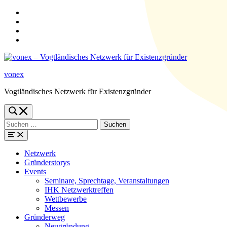
Zur
Hauptnavigation
Zum
springen
Hauptinhalt
Zum
springen
Suchformular
Zur
springen
Fußzeile
springen
vonex
Vogtländisches Netzwerk für Existenzgründer
Toggle
search
Suchen
form
nach:
modal
box
Menü
Netzwerk
Gründerstorys
Events
Seminare, Sprechtage, Veranstaltungen
IHK Netzwerktreffen
Wettbewerbe
Messen
Gründerweg
Neugründung