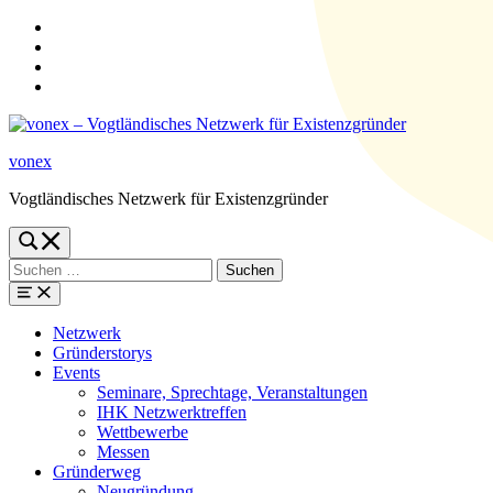
Zur
Hauptnavigation
Zum
springen
Hauptinhalt
Zum
springen
Suchformular
Zur
springen
Fußzeile
springen
vonex
Vogtländisches Netzwerk für Existenzgründer
Toggle
search
Suchen
form
nach:
modal
box
Menü
Netzwerk
Gründerstorys
Events
Seminare, Sprechtage, Veranstaltungen
IHK Netzwerktreffen
Wettbewerbe
Messen
Gründerweg
Neugründung