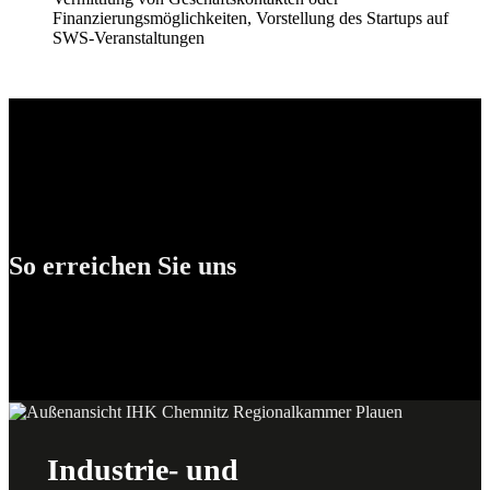
Finanzierungsmöglichkeiten, Vorstellung des Startups auf
SWS-Veranstaltungen
Zurück
zur
Hauptnavigation
springen
So erreichen Sie uns
Industrie- und