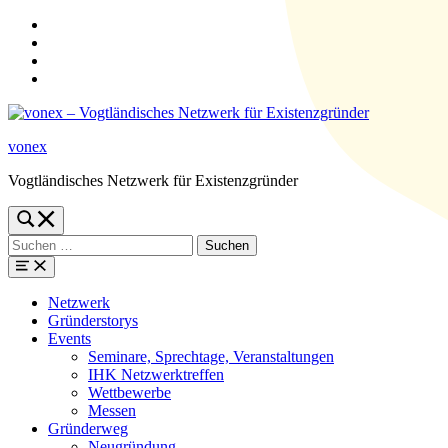
Zur
Hauptnavigation
Zum
springen
Hauptinhalt
Zum
springen
Suchformular
Zur
springen
Fußzeile
springen
vonex
Vogtländisches Netzwerk für Existenzgründer
Toggle
search
Suchen
form
nach:
modal
box
Menü
Netzwerk
Gründerstorys
Events
Seminare, Sprechtage, Veranstaltungen
IHK Netzwerktreffen
Wettbewerbe
Messen
Gründerweg
Neugründung