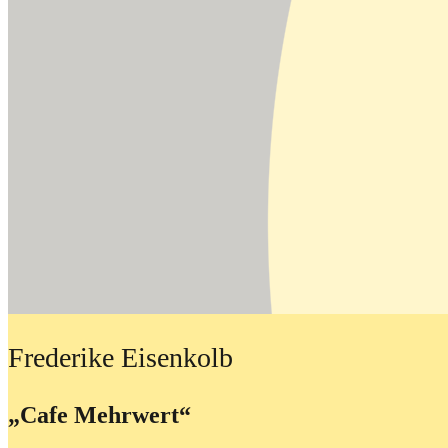
Frederike Eisenkolb
„Cafe Mehrwert“