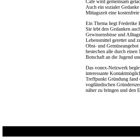
Cafe wird gemeinsam gelach
Auch ein sozialer Gedanke 
Mittagszeit eine kostenfre
Ein Thema liegt Frederike
Sie lebt den Gedanken auc
Gewissensbisse und Alltag
Lebensmittel gerettet und z
Obst- und Gemüseangebot
bestechen alle durch einen
Botschaft an die Jugend un
Das vonex-Netzwerk beglei
interessante Kontaktmöglic
Treffpunkt Gründung fand e
vogtländischen Gründerszen
näher zu bringen und den E
Zurück
zur
Hauptnavigation