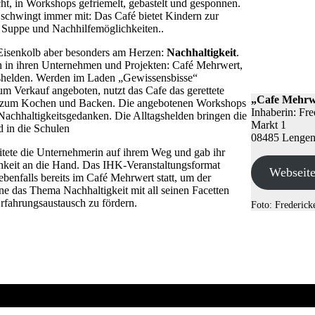
t, in Workshops gefriemelt, gebastelt und gesponnen.
schwingt immer mit: Das Café bietet Kindern zur
ie Suppe und Nachhilfemöglichkeiten..
 Eisenkolb aber besonders am Herzen:
Nachhaltigkeit
.
h in ihren Unternehmen und Projekten: Café Mehrwert,
shelden. Werden im Laden „Gewissensbisse“
um Verkauf angeboten, nutzt das Cafe das gerettete
„Cafe Mehrw
 zum Kochen und Backen. Die angebotenen Workshops
Inhaberin: Fr
 Nachhaltigkeitsgedanken. Die Alltagshelden bringen die
Markt 1
d in die Schulen
08485 Lengen
tete die Unternehmerin auf ihrem Weg und gab ihr
hkeit an die Hand. Das IHK-Veranstaltungsformat
Webseit
benfalls bereits im Café Mehrwert statt, um der
e das Thema Nachhaltigkeit mit all seinen Facetten
rfahrungsaustausch zu fördern.
Foto: Frederick