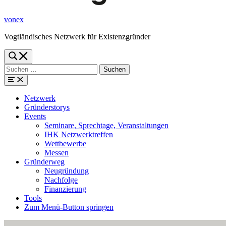
vonex
Vogtländisches Netzwerk für Existenzgründer
Toggle
search
Suchen
form
nach:
modal
box
Menü
Netzwerk
Gründerstorys
Events
Seminare, Sprechtage, Veranstaltungen
IHK Netzwerktreffen
Wettbewerbe
Messen
Gründerweg
Neugründung
Nachfolge
Finanzierung
Tools
Zum Menü-Button springen