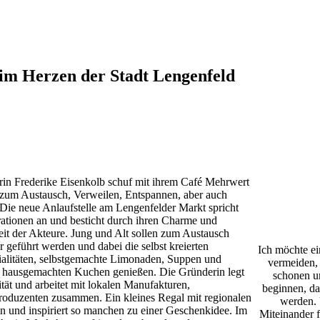
im Herzen der Stadt Lengenfeld
rin Frederike Eisenkolb schuf mit ihrem Café Mehrwert
 zum Austausch, Verweilen, Entspannen, aber auch
 Die neue Anlaufstelle am Lengenfelder Markt spricht
rationen an und besticht durch ihren Charme und
eit der Akteure. Jung und Alt sollen zum Austausch
 geführt werden und dabei die selbst kreierten
Ich möchte ei
ialitäten, selbstgemachte Limonaden, Suppen und
vermeiden, 
d hausgemachten Kuchen genießen. Die Gründerin legt
schonen u
ität und arbeitet mit lokalen Manufakturen,
beginnen, da
oduzenten zusammen. Ein kleines Regal mit regionalen
werden. 
n und inspiriert so manchen zu einer Geschenkidee. Im
Miteinander f